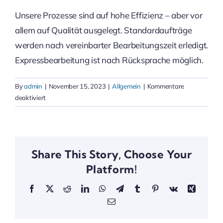
Unsere Prozesse sind auf hohe Effizienz – aber vor
allem auf Qualität ausgelegt. Standardaufträge
werden nach vereinbarter Bearbeitungszeit erledigt.
Expressbearbeitung ist nach Rücksprache möglich.
By
admin
|
November 15, 2023
|
Allgemein
|
Kommentare
für
deaktiviert
Wie
schnell
erfolgt
die
Share This Story, Choose Your
Bearbeitung?
Platform!
Facebook
X
Reddit
LinkedIn
WhatsApp
Telegram
Tumblr
Pinterest
Vk
Xing
Email