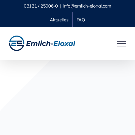
Skip
08121 / 25006-0
|
info@emlich-eloxal.com
to
Aktuelles
FAQ
content