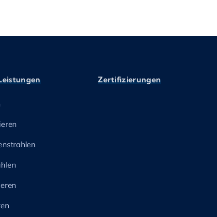
Leistungen
Zertifizierungen
n
ieren
enstrahlen
hlen
ieren
ren