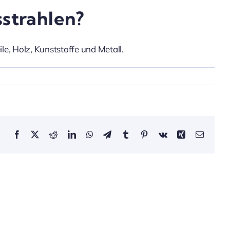
sstrahlen?
e, Holz, Kunststoffe und Metall.
Facebook
X
Reddit
LinkedIn
WhatsApp
Telegram
Tumblr
Pinterest
Vk
Xing
Email