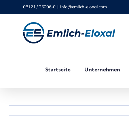
Skip
08121 / 25006-0
|
info@emlich-eloxal.com
to
content
Startseite
Unternehmen